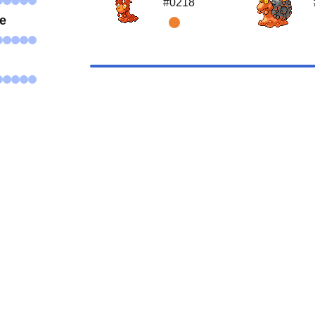
#0218
se