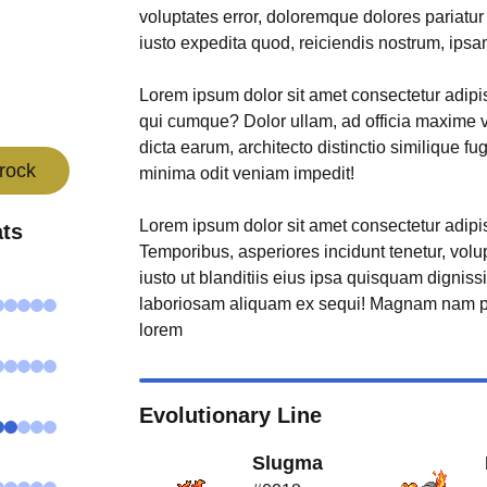
r
voluptates error, doloremque dolores pariatu
iusto expedita quod, reiciendis nostrum, ipsa
Lorem ipsum dolor sit amet consectetur adipisi
qui cumque? Dolor ullam, ad officia maxime 
dicta earum, architecto distinctio similique fu
rock
minima odit veniam impedit!
Lorem ipsum dolor sit amet consectetur adipisi
ats
Temporibus, asperiores incidunt tenetur, volu
iusto ut blanditiis eius ipsa quisquam digniss
laboriosam aliquam ex sequi! Magnam nam p
lorem
Evolutionary Line
Slugma