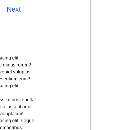
Next
cing elit.
ime minus rerum?
veniet voluptas
aesentium eum?
cing elit.
sitatibus repellat
io iusto ut amet
voluptatum!
icing elit. Eaque
 temporibus