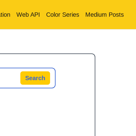
tion
Web API
Color Series
Medium Posts
Search