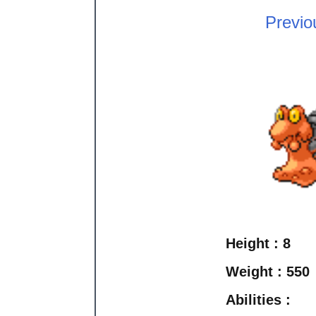
Previo
Height :
8
Weight :
550
Abilities :