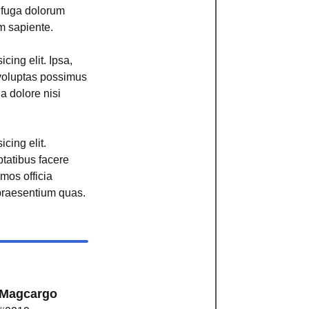
r fuga dolorum
m sapiente.
cing elit. Ipsa,
voluptas possimus
ga dolore nisi
cing elit.
ptatibus facere
imos officia
raesentium quas.
Magcargo