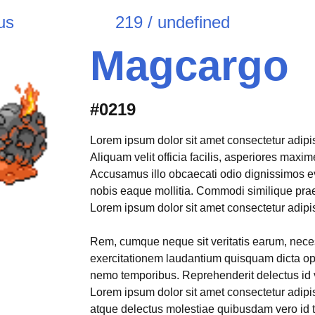
us
219 / undefined
Magcargo
#0219
Lorem ipsum dolor sit amet consectetur adipisi
Aliquam velit officia facilis, asperiores max
Accusamus illo obcaecati odio dignissimos e
nobis eaque mollitia. Commodi similique pr
Lorem ipsum dolor sit amet consectetur adipisi
Rem, cumque neque sit veritatis earum, neces
exercitationem laudantium quisquam dicta opt
nemo temporibus. Reprehenderit delectus id 
Lorem ipsum dolor sit amet consectetur adipis
atque delectus molestiae quibusdam vero id