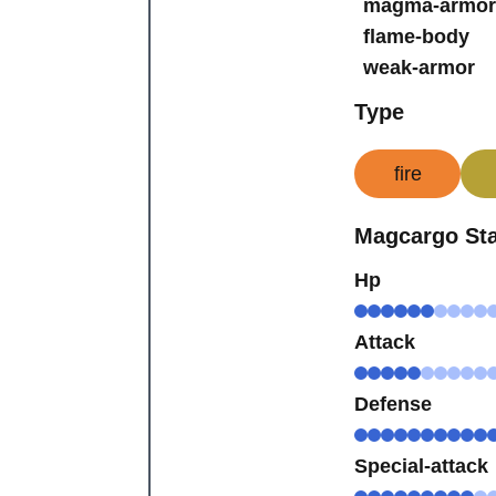
magma-armo
flame-body
weak-armor
Type
fire
Magcargo St
Hp
Attack
Defense
Special-attack