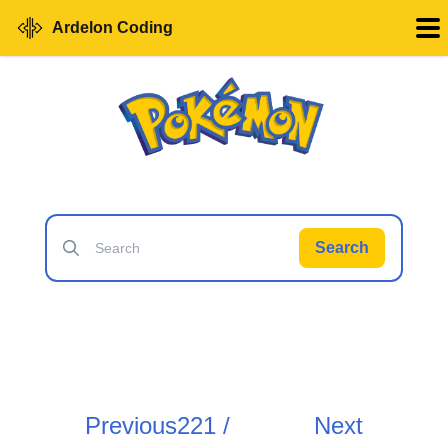
Ardelon Coding
Search
Previous
221 /
Next