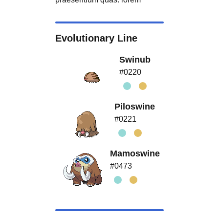
Evolutionary Line
Swinub
#0220
Piloswine
#0221
Mamoswine
#0473