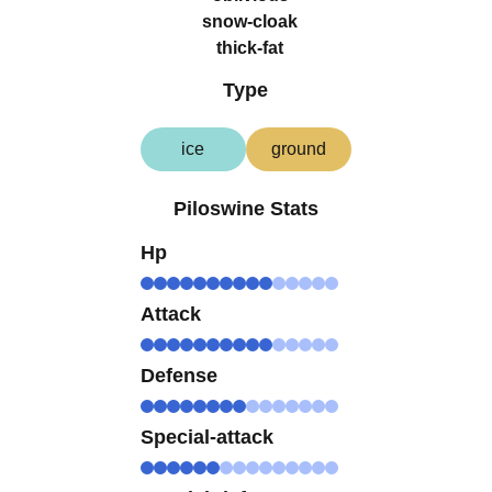
snow-cloak
thick-fat
Type
ice
ground
Piloswine Stats
Hp
Attack
Defense
Special-attack