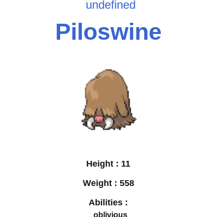
undefined
Piloswine
Height :
11
Weight :
558
Abilities :
oblivious