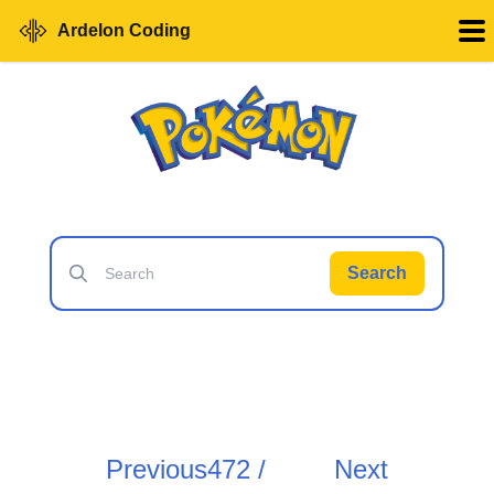
Ardelon Coding
Search
Previous
472 /
Next