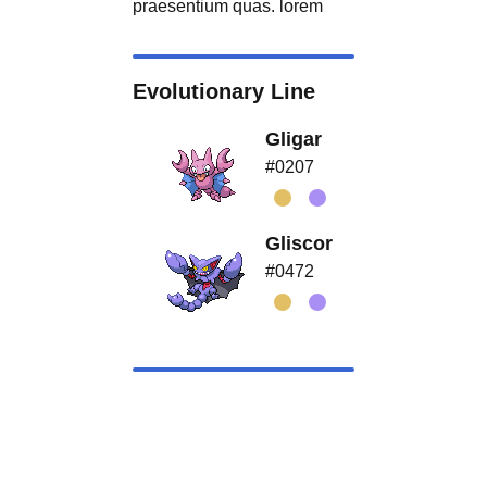
praesentium quas. lorem
Evolutionary Line
Gligar
#0207
Gliscor
#0472