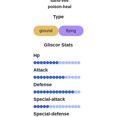
sand-veil
poison-heal
Type
ground
flying
Gliscor Stats
Hp
Attack
Defense
Special-attack
Special-defense