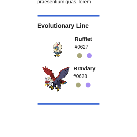
praesentium quas. lorem
Evolutionary Line
Rufflet
#0627
Braviary
#0628