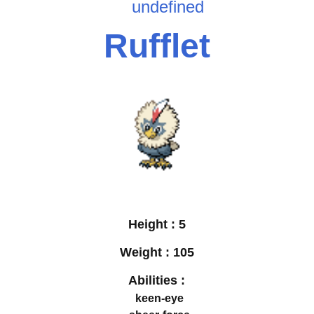
undefined
Rufflet
Height :
5
Weight :
105
Abilities :
keen-eye