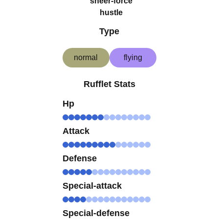
sheer-force
hustle
Type
normal
flying
Rufflet Stats
Hp
Attack
Defense
Special-attack
Special-defense