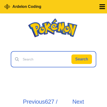
Ardelon Coding
Search
Previous
627 /
Next