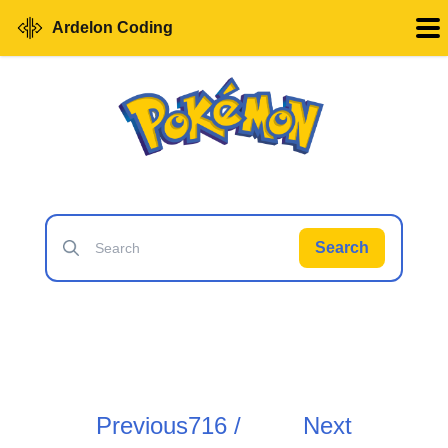
Ardelon Coding
Search
Previous
716 /
Next