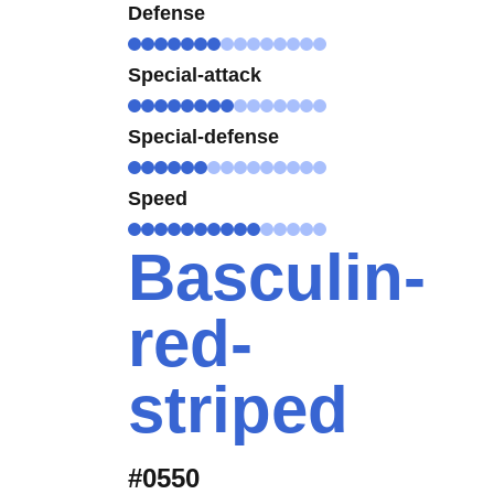
Defense
Special-attack
Special-defense
Speed
Basculin-
red-
striped
#0550