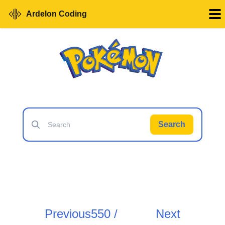
Ardelon Coding
Search
Previous
550 /
Next