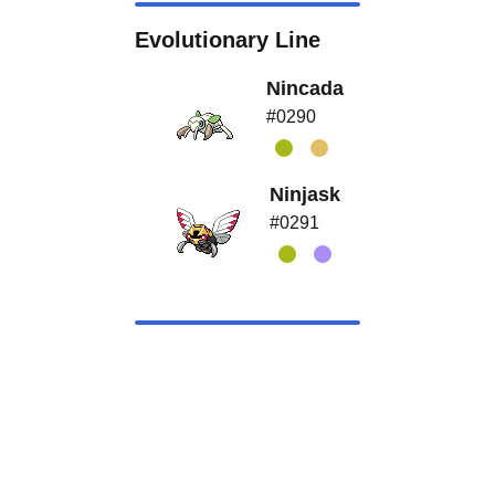
Evolutionary Line
Nincada
#0290
Ninjask
#0291