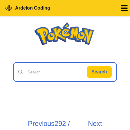
Ardelon Coding
Search
Previous
292 /
Next