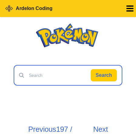
Ardelon Coding
Search
Previous
197 /
Next