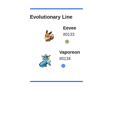
Evolutionary Line
Eevee
#0133
Vaporeon
#0134