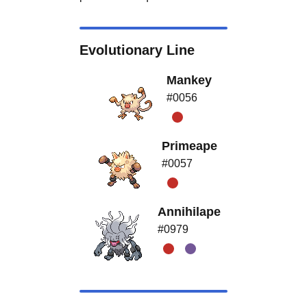
Evolutionary Line
Mankey
#0056
Primeape
#0057
Annihilape
#0979