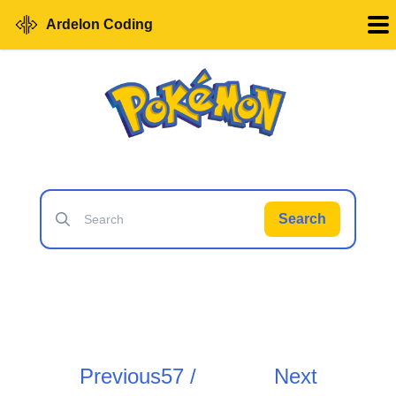
Ardelon Coding
Search
Previous
57 /
Next