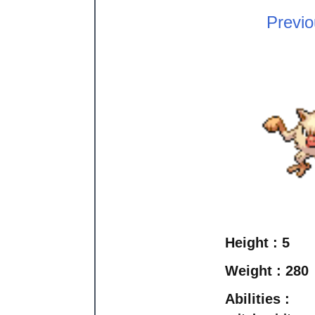
Previ
Height :
5
Weight :
280
Abilities :