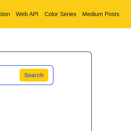
tion
Web API
Color Series
Medium Posts
Search