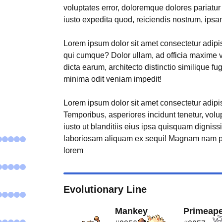
voluptates error, doloremque dolores pariatu
iusto expedita quod, reiciendis nostrum, ipsa
Lorem ipsum dolor sit amet consectetur adipisi
qui cumque? Dolor ullam, ad officia maxime 
dicta earum, architecto distinctio similique fu
minima odit veniam impedit!
Lorem ipsum dolor sit amet consectetur adipisi
s
Temporibus, asperiores incidunt tenetur, volu
iusto ut blanditiis eius ipsa quisquam digniss
laboriosam aliquam ex sequi! Magnam nam p
lorem
Evolutionary Line
Mankey
Primeap