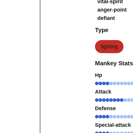
vital-spirit
anger-point
defiant
Type
fighting
Mankey Stat
Hp
Attack
Defense
Special-attack