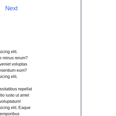
Next
cing elit.
ime minus rerum?
veniet voluptas
aesentium eum?
cing elit.
sitatibus repellat
io iusto ut amet
voluptatum!
icing elit. Eaque
 temporibus