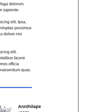
r fuga dolorum
m sapiente.
cing elit. Ipsa,
voluptas possimus
ga dolore nisi
cing elit.
ptatibus facere
imos officia
raesentium quas.
e
Annihilape