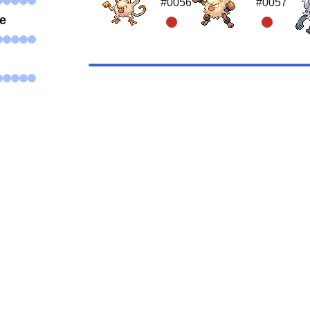
#0056
#0057
se