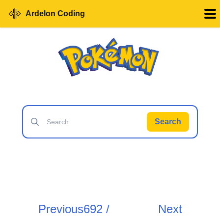
Ardelon Coding
Search
Previous
692 /
Next