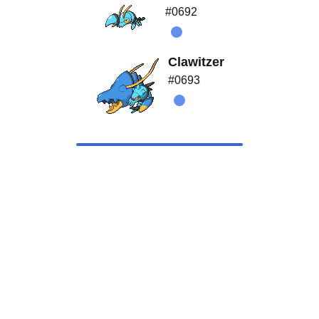
#0692
Clawitzer
#0693