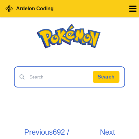
Ardelon Coding
Search
Previous
692 /
Next