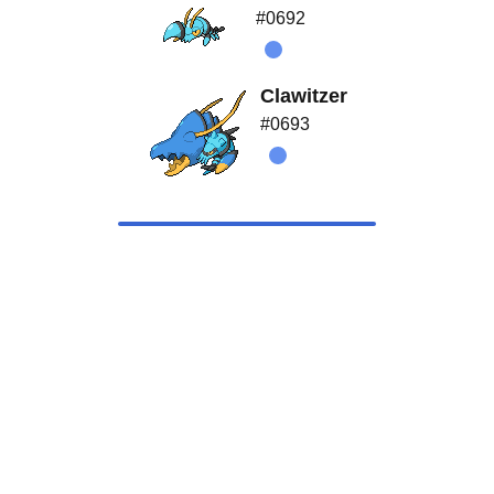
#0692
Clawitzer
#0693