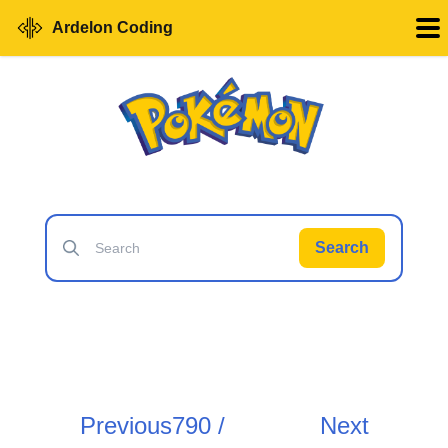
Ardelon Coding
Search
Previous
790 /
Next