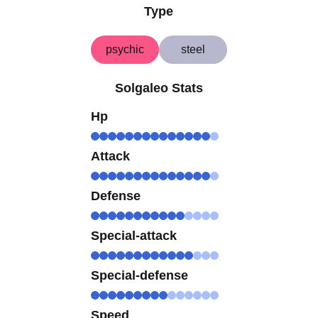
Type
psychic
steel
Solgaleo Stats
Hp
Attack
Defense
Special-attack
Special-defense
Speed