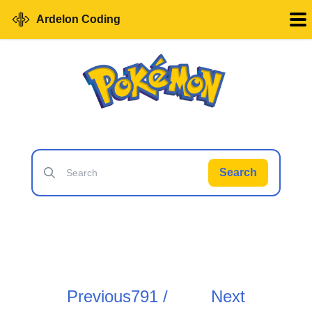
Ardelon Coding
Search
Previous
791 /
Next