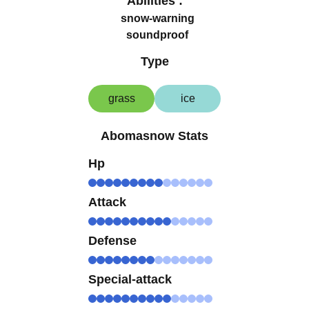
Abilities :
snow-warning
soundproof
Type
grass
ice
Abomasnow Stats
Hp
Attack
Defense
Special-attack