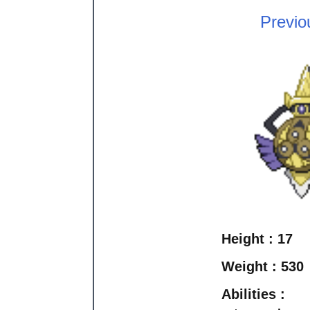
Previo
Height :
17
Weight :
530
Abilities :