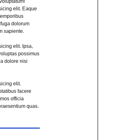
voluptatum!
icing elit. Eaque
 temporibus
r fuga dolorum
m sapiente.
cing elit. Ipsa,
voluptas possimus
ga dolore nisi
cing elit.
ptatibus facere
imos officia
raesentium quas.