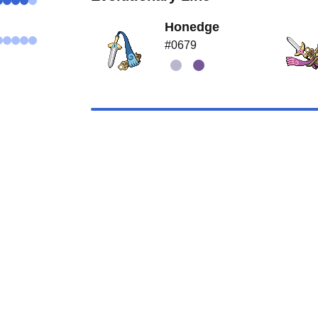
Honedge
#0679