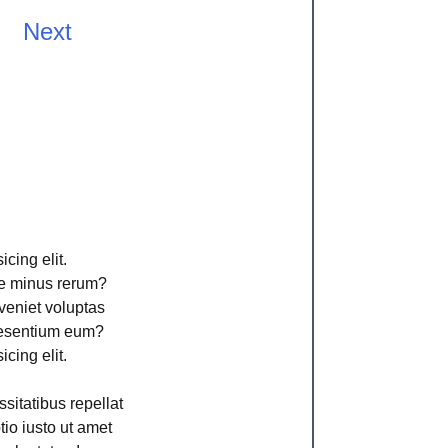
Next
cing elit.
ime minus rerum?
veniet voluptas
aesentium eum?
cing elit.
sitatibus repellat
io iusto ut amet