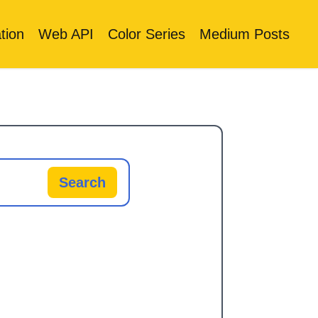
tion
Web API
Color Series
Medium Posts
Search