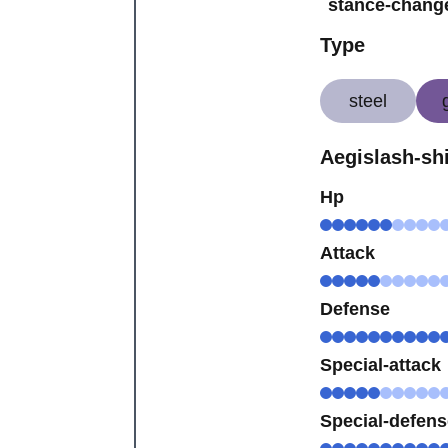
stance-chang
Type
steel
Aegislash-shi
Hp
Attack
Defense
Special-attack
Special-defen