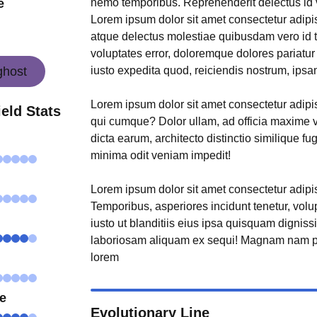
nemo temporibus. Reprehenderit delectus id 
e
Lorem ipsum dolor sit amet consectetur adipis
atque delectus molestiae quibusdam vero id
voluptates error, doloremque dolores pariatu
iusto expedita quod, reiciendis nostrum, ipsa
ghost
Lorem ipsum dolor sit amet consectetur adipisi
eld Stats
qui cumque? Dolor ullam, ad officia maxime 
dicta earum, architecto distinctio similique fu
minima odit veniam impedit!
Lorem ipsum dolor sit amet consectetur adipisi
Temporibus, asperiores incidunt tenetur, volu
iusto ut blanditiis eius ipsa quisquam digniss
laboriosam aliquam ex sequi! Magnam nam p
lorem
se
Evolutionary Line