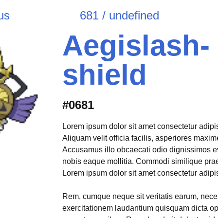
us
681 / undefined
Aegislash-
shield
#0681
Lorem ipsum dolor sit amet consectetur adipisi
Aliquam velit officia facilis, asperiores max
Accusamus illo obcaecati odio dignissimos e
nobis eaque mollitia. Commodi similique pr
Lorem ipsum dolor sit amet consectetur adipisi
Rem, cumque neque sit veritatis earum, neces
exercitationem laudantium quisquam dicta opt