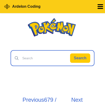
Ardelon Coding
Search
Previous
679 /
Next