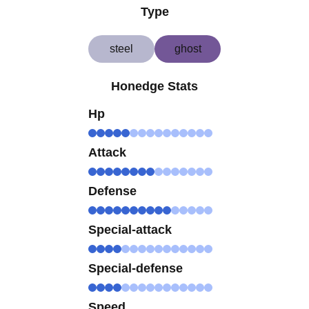
Type
steel
ghost
Honedge Stats
Hp
Attack
Defense
Special-attack
Special-defense
Speed