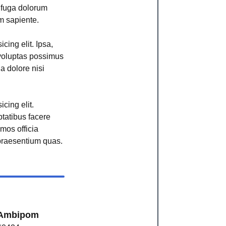
r fuga dolorum
m sapiente.
cing elit. Ipsa,
voluptas possimus
ga dolore nisi
cing elit.
ptatibus facere
imos officia
raesentium quas.
Ambipom