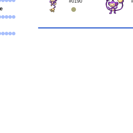
#0190
se