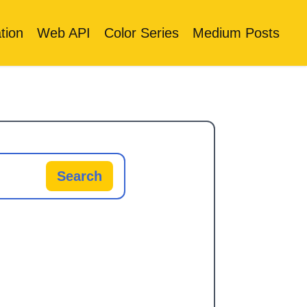
tion
Web API
Color Series
Medium Posts
Search