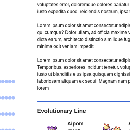
voluptates error, doloremque dolores pariatu
iusto expedita quod, reiciendis nostrum, ipsa
Lorem ipsum dolor sit amet consectetur adipisi
qui cumque? Dolor ullam, ad officia maxime 
dicta earum, architecto distinctio similique fu
minima odit veniam impedit!
Lorem ipsum dolor sit amet consectetur adipisi
Temporibus, asperiores incidunt tenetur, volu
iusto ut blanditiis eius ipsa quisquam digniss
laboriosam aliquam ex sequi! Magnam nam p
lorem
Evolutionary Line
Aipom