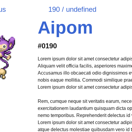
us
190 / undefined
Aipom
#0190
Lorem ipsum dolor sit amet consectetur adipisi
Aliquam velit officia facilis, asperiores max
Accusamus illo obcaecati odio dignissimos e
nobis eaque mollitia. Commodi similique pr
Lorem ipsum dolor sit amet consectetur adipisi
Rem, cumque neque sit veritatis earum, neces
exercitationem laudantium quisquam dicta opt
nemo temporibus. Reprehenderit delectus id 
Lorem ipsum dolor sit amet consectetur adipis
atque delectus molestiae quibusdam vero id