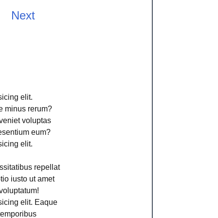
Next
cing elit.
ime minus rerum?
veniet voluptas
aesentium eum?
cing elit.
sitatibus repellat
io iusto ut amet
voluptatum!
icing elit. Eaque
 temporibus