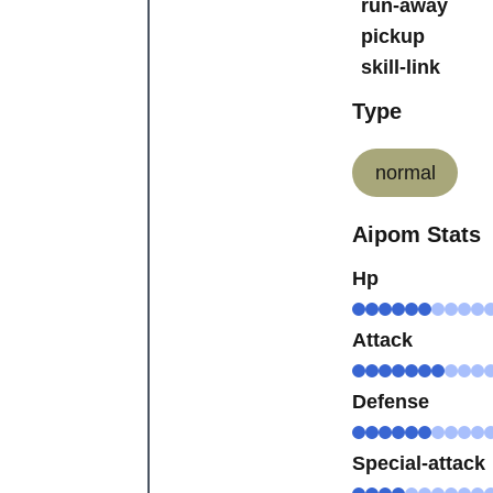
run-away
pickup
skill-link
Type
normal
Aipom Stats
Hp
Attack
Defense
Special-attack