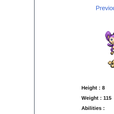
Previo
Height :
8
Weight :
115
Abilities :