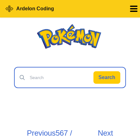
Ardelon Coding
Search
Previous
567 /
Next