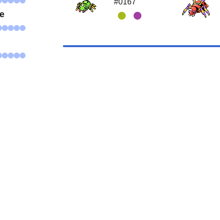
#0167
se