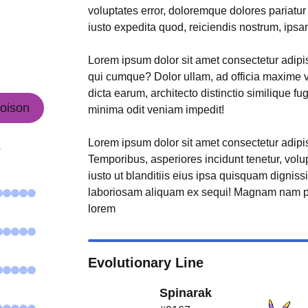
voluptates error, doloremque dolores pariatu
iusto expedita quod, reiciendis nostrum, ipsa
Lorem ipsum dolor sit amet consectetur adipisi
qui cumque? Dolor ullam, ad officia maxime 
dicta earum, architecto distinctio similique fu
oison
minima odit veniam impedit!
Lorem ipsum dolor sit amet consectetur adipisi
s
Temporibus, asperiores incidunt tenetur, volu
iusto ut blanditiis eius ipsa quisquam digniss
laboriosam aliquam ex sequi! Magnam nam p
lorem
Evolutionary Line
Spinarak