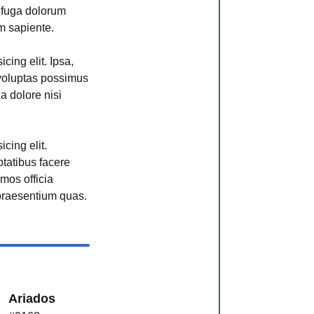
r fuga dolorum
m sapiente.
cing elit. Ipsa,
voluptas possimus
ga dolore nisi
cing elit.
ptatibus facere
imos officia
raesentium quas.
Ariados