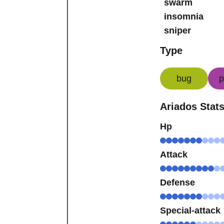
swarm
insomnia
sniper
Type
bug
p
Ariados Stat
Hp
Attack
Defense
Special-attack