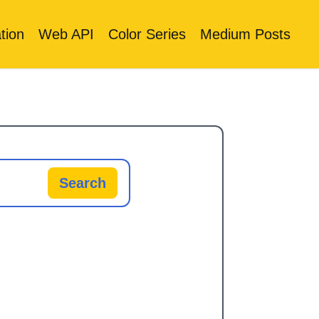
tion
Web API
Color Series
Medium Posts
Search