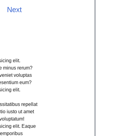
Next
cing elit.
ime minus rerum?
veniet voluptas
aesentium eum?
cing elit.
sitatibus repellat
io iusto ut amet
voluptatum!
icing elit. Eaque
 temporibus