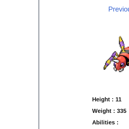
Previo
Height :
11
Weight :
335
Abilities :