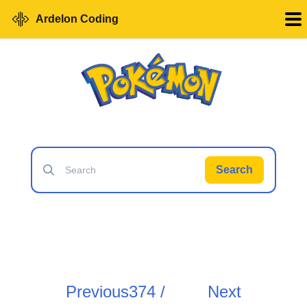
Ardelon Coding
Search
Previous
374 /
Next