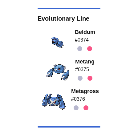
Evolutionary Line
Beldum
#0374
Metang
#0375
Metagross
#0376