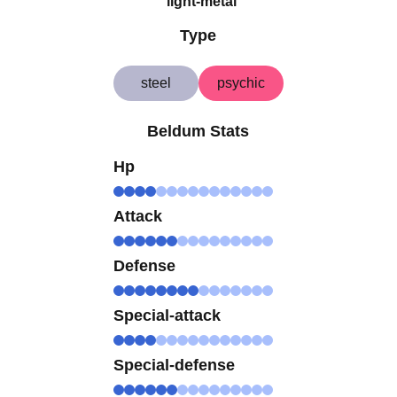
light-metal
Type
steel
psychic
Beldum Stats
Hp
Attack
Defense
Special-attack
Special-defense