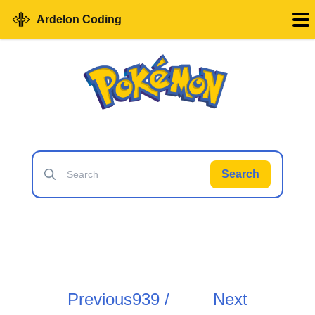
Ardelon Coding
Search
Previous
939 /
Next