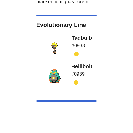
praesentium quas. lorem
Evolutionary Line
Tadbulb
#0938
Bellibolt
#0939