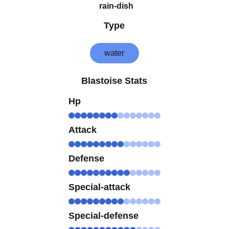
rain-dish
Type
water
Blastoise Stats
Hp
Attack
Defense
Special-attack
Special-defense