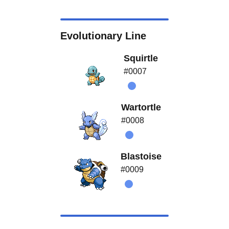
Evolutionary Line
Squirtle
#0007
Wartortle
#0008
Blastoise
#0009