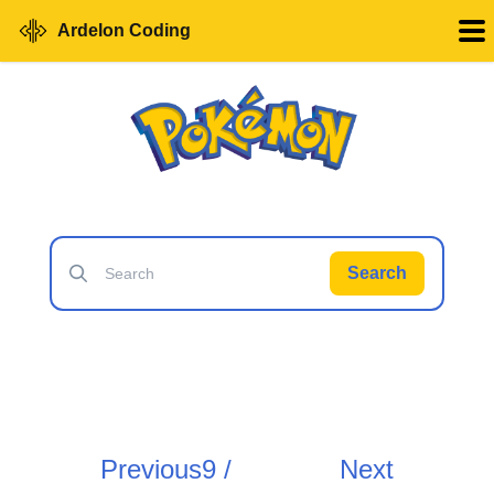
Ardelon Coding
Search
Previous
9 /
Next