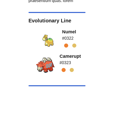
praesentium quas. lorem
Evolutionary Line
Numel
#0322
Camerupt
#0323