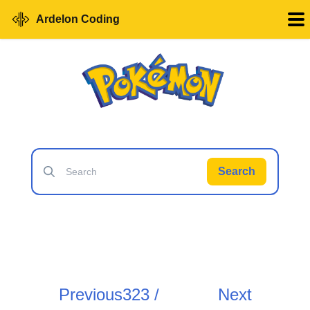
Ardelon Coding
Search
Previous
323 /
Next