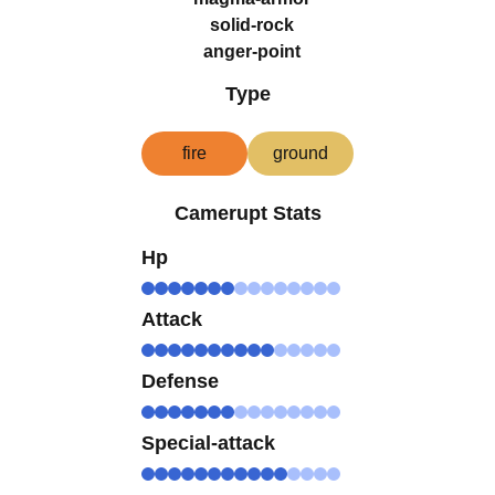
solid-rock
anger-point
Type
fire
ground
Camerupt Stats
Hp
Attack
Defense
Special-attack