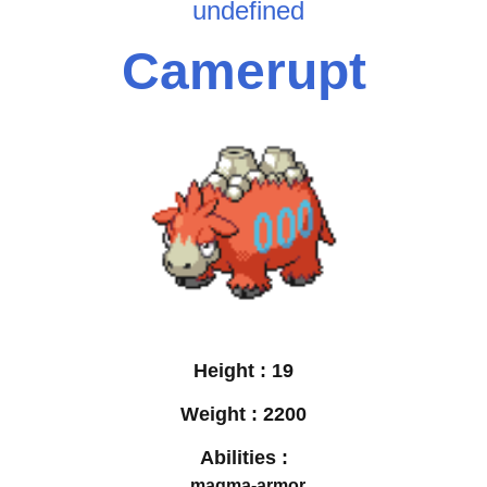
undefined
Camerupt
Height :
19
Weight :
2200
Abilities :
magma-armor