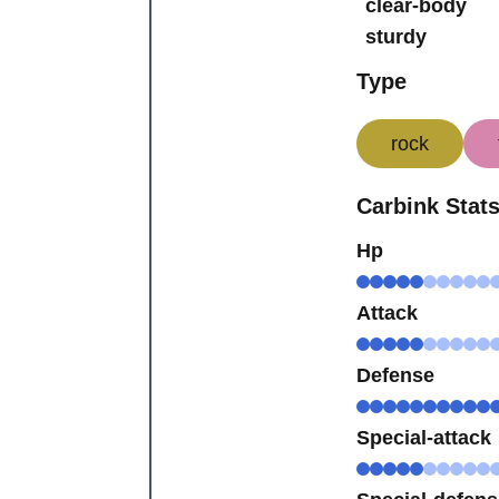
clear-body
sturdy
Type
rock
Carbink Stat
Hp
Attack
Defense
Special-attack