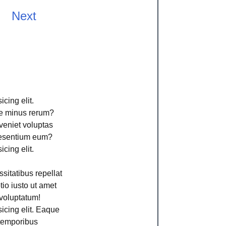
Next
cing elit.
ime minus rerum?
veniet voluptas
aesentium eum?
cing elit.
sitatibus repellat
io iusto ut amet
voluptatum!
icing elit. Eaque
 temporibus