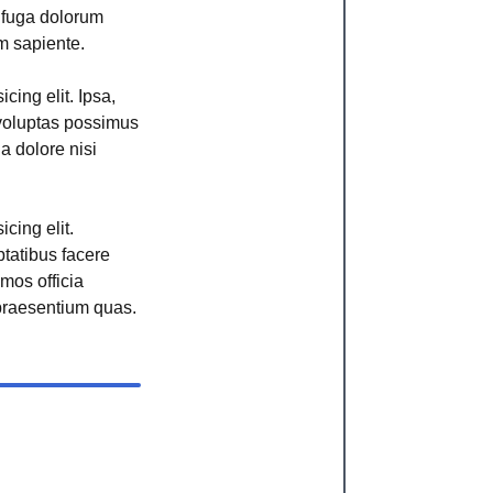
r fuga dolorum
m sapiente.
cing elit. Ipsa,
voluptas possimus
ga dolore nisi
cing elit.
ptatibus facere
imos officia
raesentium quas.