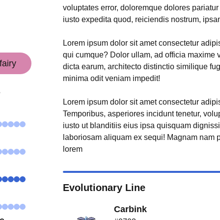
voluptates error, doloremque dolores pariatu
iusto expedita quod, reiciendis nostrum, ipsa
Lorem ipsum dolor sit amet consectetur adipisi
qui cumque? Dolor ullam, ad officia maxime 
fairy
dicta earum, architecto distinctio similique fu
minima odit veniam impedit!
s
Lorem ipsum dolor sit amet consectetur adipisi
Temporibus, asperiores incidunt tenetur, volu
iusto ut blanditiis eius ipsa quisquam digniss
laboriosam aliquam ex sequi! Magnam nam p
lorem
Evolutionary Line
Carbink