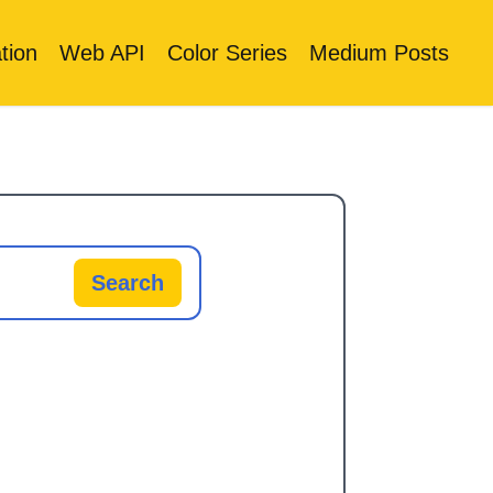
tion
Web API
Color Series
Medium Posts
Search