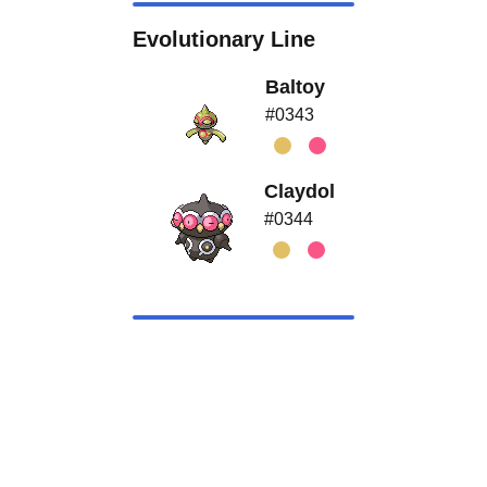
Evolutionary Line
Baltoy
#0343
Claydol
#0344