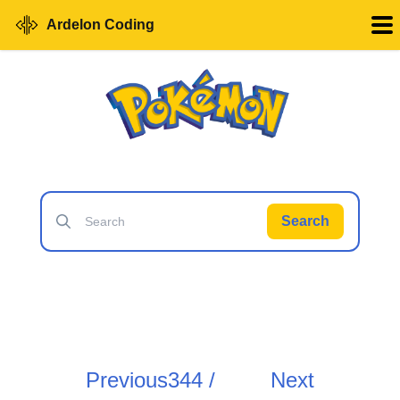
Ardelon Coding
Search
Previous
344 /
Next