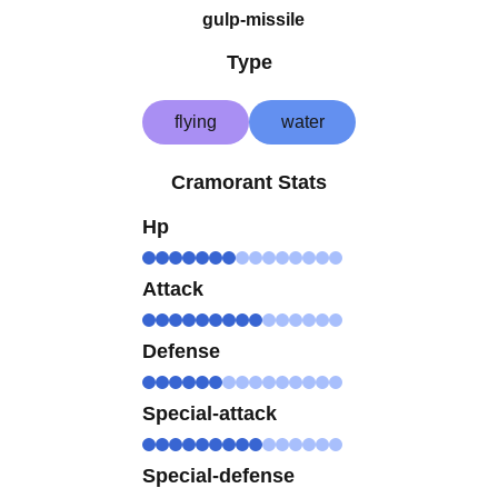
gulp-missile
Type
flying
water
Cramorant Stats
Hp
Attack
Defense
Special-attack
Special-defense