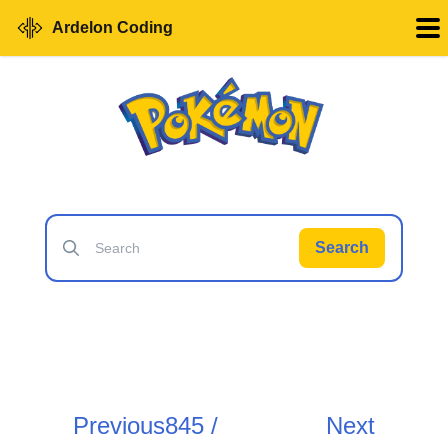
Ardelon Coding
Search
Previous
845 /
Next