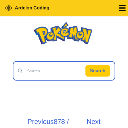
Ardelon Coding
Search
Previous
878 /
Next