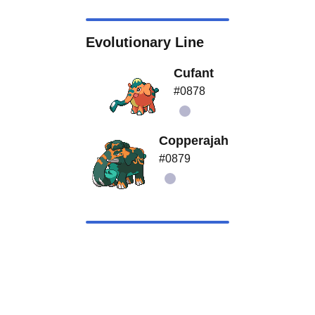
Evolutionary Line
Cufant
#0878
Copperajah
#0879