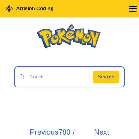
Ardelon Coding
Search
Previous
780 /
Next