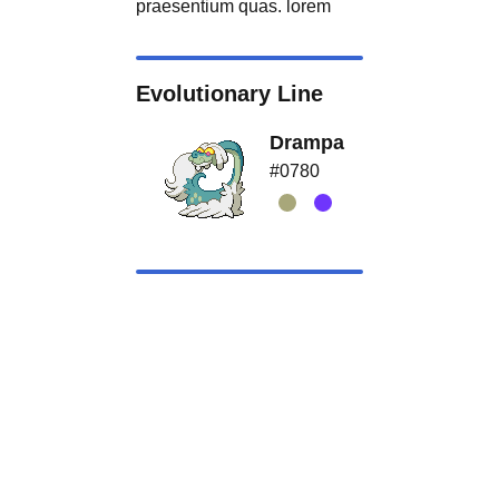
praesentium quas. lorem
Evolutionary Line
Drampa
#0780