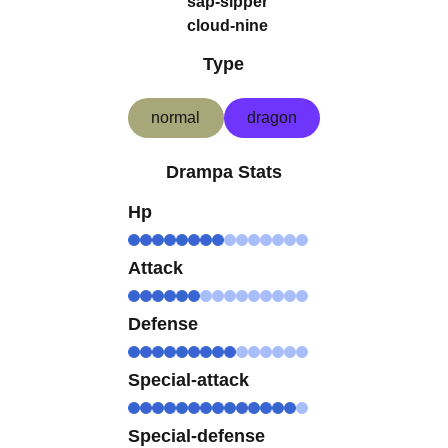
sap-sipper
cloud-nine
Type
normal
dragon
Drampa Stats
Hp
Attack
Defense
Special-attack
Special-defense