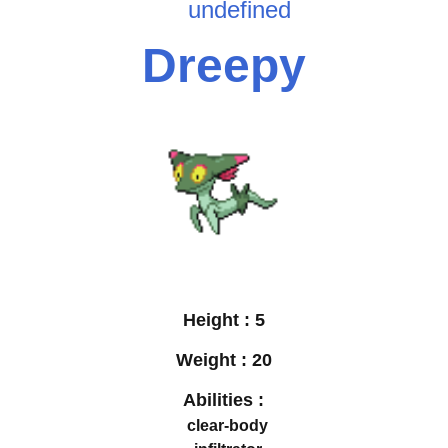
undefined
Dreepy
Height :
5
Weight :
20
Abilities :
clear-body