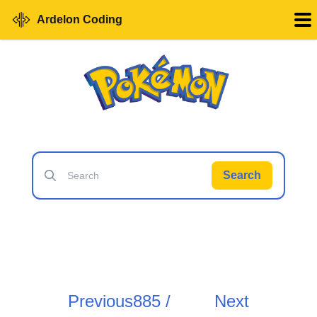
Ardelon Coding
Search
Previous
885 /
Next