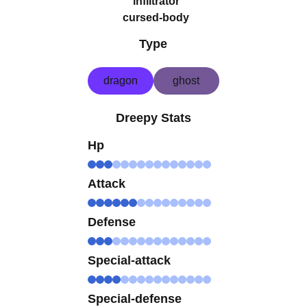
infiltrator
cursed-body
Type
dragon
ghost
Dreepy Stats
Hp
Attack
Defense
Special-attack
Special-defense