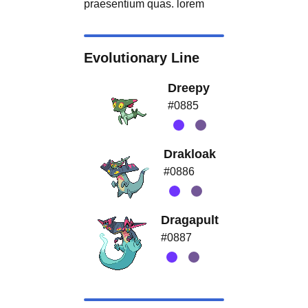
praesentium quas. lorem
Evolutionary Line
Dreepy
#0885
Drakloak
#0886
Dragapult
#0887