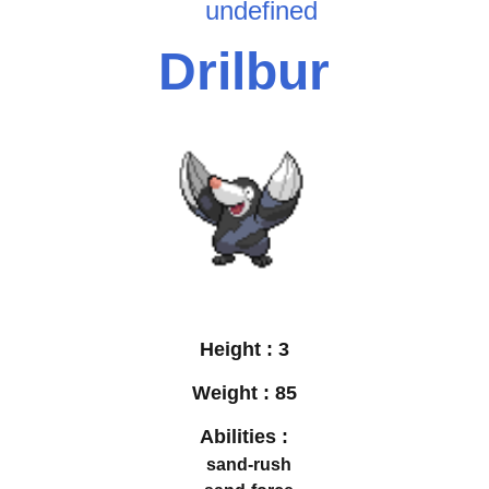
undefined
Drilbur
Height :
3
Weight :
85
Abilities :
sand-rush