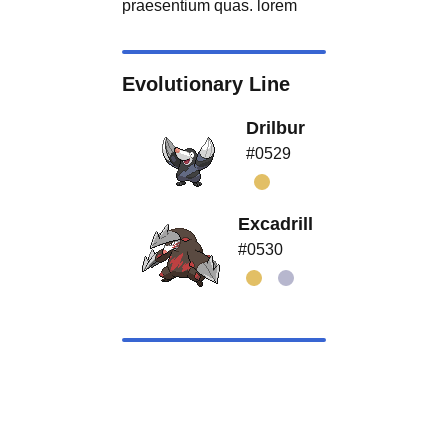
praesentium quas. lorem
Evolutionary Line
Drilbur
#0529
Excadrill
#0530