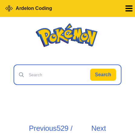
Ardelon Coding
Search
Previous
529 /
Next