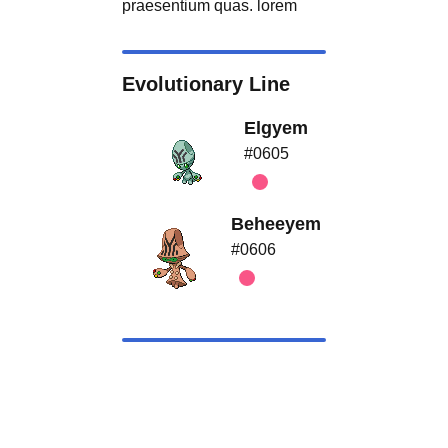
praesentium quas. lorem
Evolutionary Line
Elgyem
#0605
Beheeyem
#0606