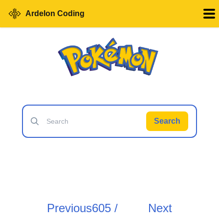
Ardelon Coding
Search
Previous
605 /
Next