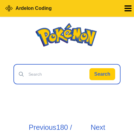
Ardelon Coding
Search
Previous
180 /
Next