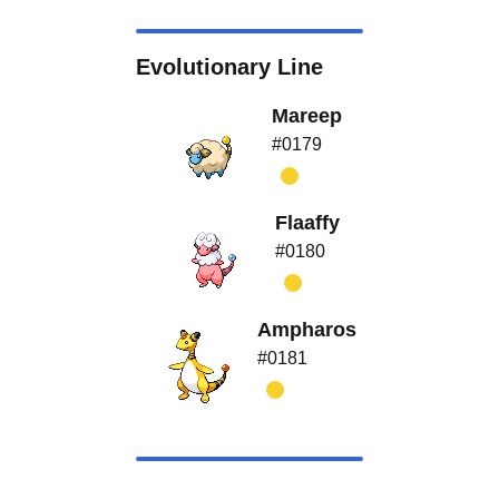
Evolutionary Line
Mareep
#0179
Flaaffy
#0180
Ampharos
#0181