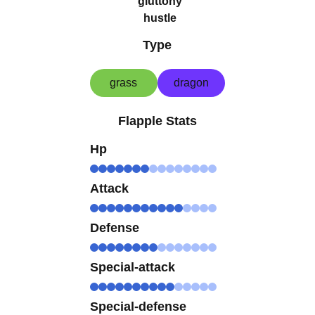
gluttony
hustle
Type
grass
dragon
Flapple Stats
Hp
Attack
Defense
Special-attack
Special-defense