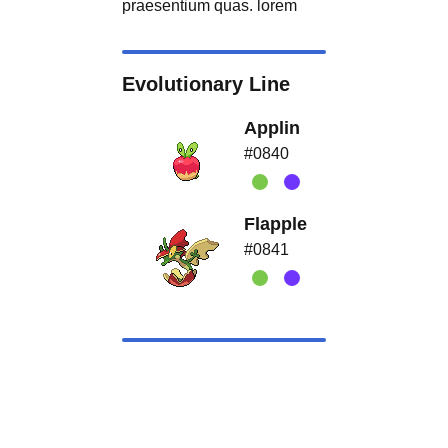
praesentium quas. lorem
Evolutionary Line
Applin
#0840
Flapple
#0841