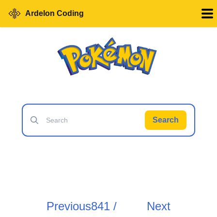
Ardelon Coding
Search
Previous
841 /
Next