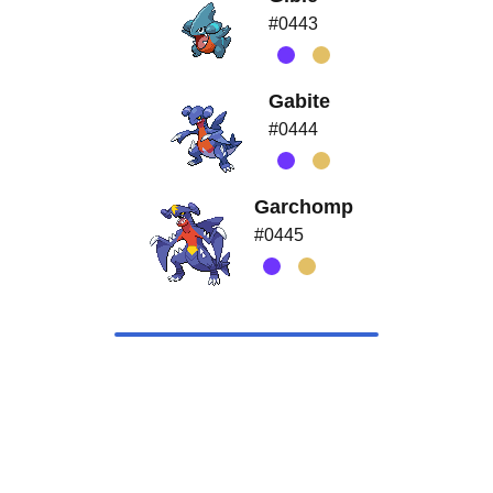
#0443
Gabite
#0444
Garchomp
#0445