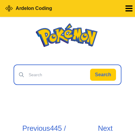
Ardelon Coding
Search
Previous
445 /
Next