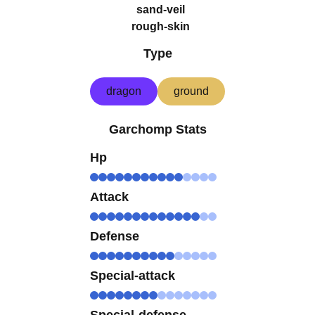
sand-veil
rough-skin
Type
dragon
ground
Garchomp Stats
Hp
Attack
Defense
Special-attack
Special-defense