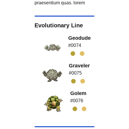
praesentium quas. lorem
Evolutionary Line
Geodude
#0074
Graveler
#0075
Golem
#0076