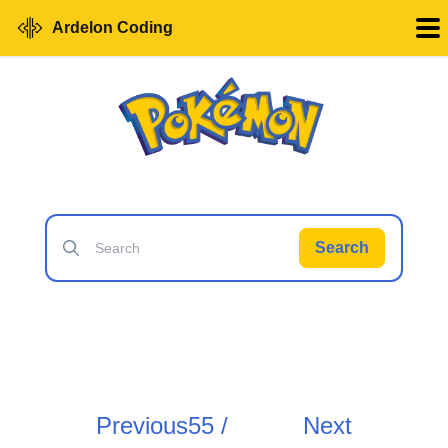
Ardelon Coding
Search
Previous
55 /
Next