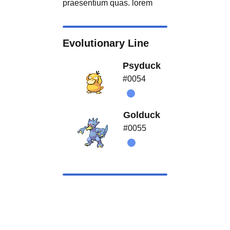
praesentium quas. lorem
Evolutionary Line
Psyduck
#0054
Golduck
#0055