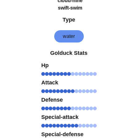
cloud-nine
swift-swim
Type
water
Golduck Stats
Hp
Attack
Defense
Special-attack
Special-defense