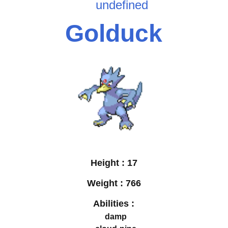
undefined
Golduck
Height :
17
Weight :
766
Abilities :
damp