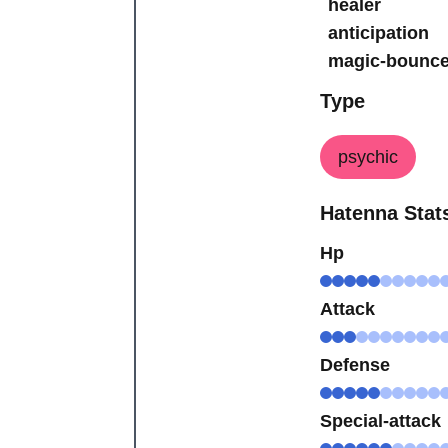
healer
anticipation
magic-bounc
Type
psychic
Hatenna Stat
Hp
Attack
Defense
Special-attack