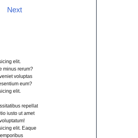
Next
cing elit.
ime minus rerum?
veniet voluptas
aesentium eum?
cing elit.
sitatibus repellat
io iusto ut amet
voluptatum!
icing elit. Eaque
 temporibus