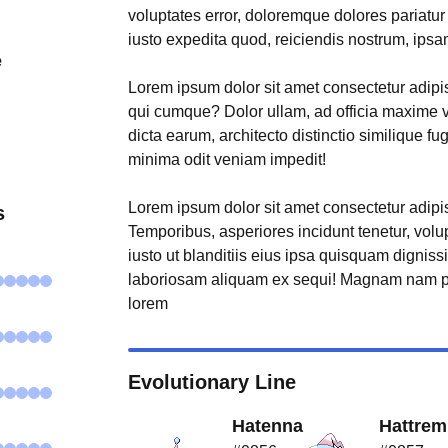
voluptates error, doloremque dolores pariatu
iusto expedita quod, reiciendis nostrum, ipsa
e
Lorem ipsum dolor sit amet consectetur adipisi
qui cumque? Dolor ullam, ad officia maxime 
dicta earum, architecto distinctio similique fu
minima odit veniam impedit!
Lorem ipsum dolor sit amet consectetur adipisi
s
Temporibus, asperiores incidunt tenetur, volu
iusto ut blanditiis eius ipsa quisquam digniss
laboriosam aliquam ex sequi! Magnam nam p
lorem
Evolutionary Line
Hatenna
Hattrem