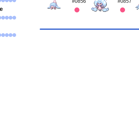
#0856
#0857
se