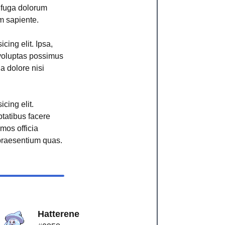
r fuga dolorum
m sapiente.
cing elit. Ipsa,
voluptas possimus
ga dolore nisi
cing elit.
ptatibus facere
imos officia
raesentium quas.
Hatterene