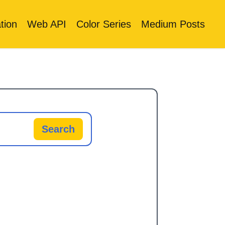
tion
Web API
Color Series
Medium Posts
Search