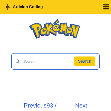
Ardelon Coding
Search
Previous
93 /
Next