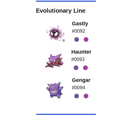
Evolutionary Line
Gastly
#0092
Haunter
#0093
Gengar
#0094