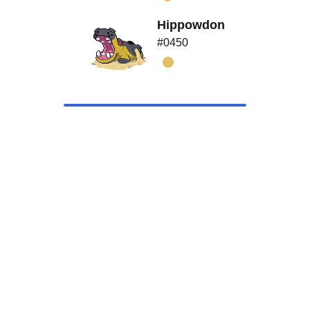
Hippowdon
#0450