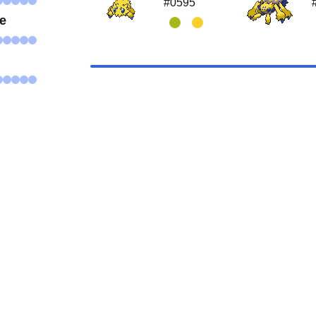
#0595
se