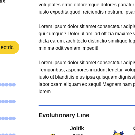
es
voluptates error, doloremque dolores pariatu
iusto expedita quod, reiciendis nostrum, ipsa
Lorem ipsum dolor sit amet consectetur adipisi
qui cumque? Dolor ullam, ad officia maxime 
dicta earum, architecto distinctio similique fu
lectric
minima odit veniam impedit!
Lorem ipsum dolor sit amet consectetur adipisi
Temporibus, asperiores incidunt tenetur, volu
iusto ut blanditiis eius ipsa quisquam digniss
laboriosam aliquam ex sequi! Magnam nam p
lorem
Evolutionary Line
Joltik