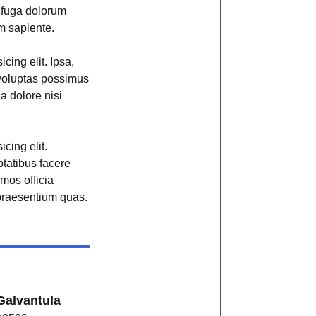
r fuga dolorum
m sapiente.
cing elit. Ipsa,
voluptas possimus
ga dolore nisi
cing elit.
ptatibus facere
imos officia
raesentium quas.
Galvantula