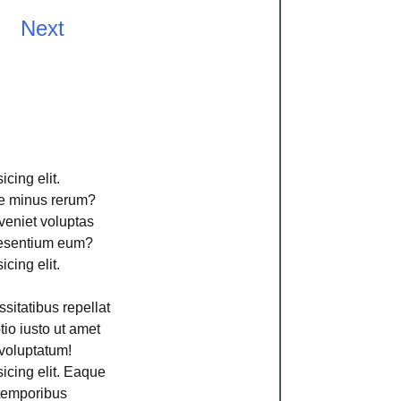
Next
cing elit.
ime minus rerum?
veniet voluptas
aesentium eum?
cing elit.
sitatibus repellat
io iusto ut amet
voluptatum!
icing elit. Eaque
 temporibus