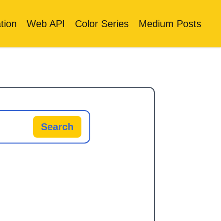
tion
Web API
Color Series
Medium Posts
Search