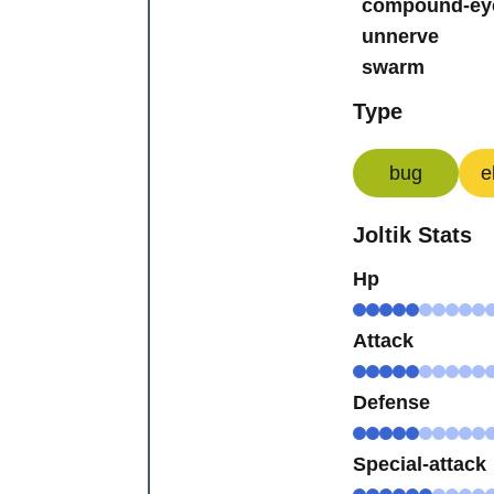
compound-ey
unnerve
swarm
Type
bug
e
Joltik Stats
Hp
Attack
Defense
Special-attack