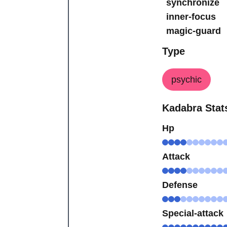
synchronize
inner-focus
magic-guard
Type
psychic
Kadabra Stat
Hp
Attack
Defense
Special-attack