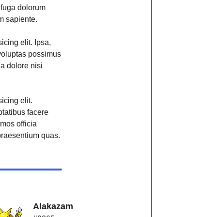
r fuga dolorum
m sapiente.
cing elit. Ipsa,
voluptas possimus
ga dolore nisi
cing elit.
ptatibus facere
imos officia
raesentium quas.
Alakazam