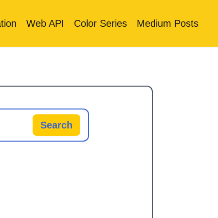
tion
Web API
Color Series
Medium Posts
Search