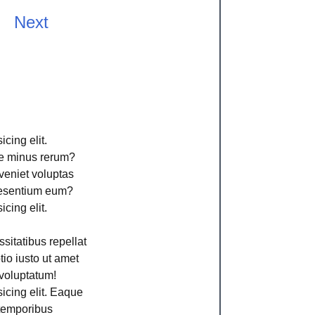
Next
cing elit.
ime minus rerum?
veniet voluptas
aesentium eum?
cing elit.
sitatibus repellat
io iusto ut amet
voluptatum!
icing elit. Eaque
 temporibus