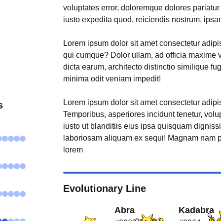
voluptates error, doloremque dolores pariatu
iusto expedita quod, reiciendis nostrum, ipsa
Lorem ipsum dolor sit amet consectetur adipisi
qui cumque? Dolor ullam, ad officia maxime 
dicta earum, architecto distinctio similique fu
minima odit veniam impedit!
Lorem ipsum dolor sit amet consectetur adipisi
s
Temporibus, asperiores incidunt tenetur, volu
iusto ut blanditiis eius ipsa quisquam digniss
laboriosam aliquam ex sequi! Magnam nam p
lorem
Evolutionary Line
Abra
Kadabra