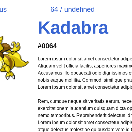
ous
64 / undefined
Kadabra
#0064
Lorem ipsum dolor sit amet consectetur adipisi
Aliquam velit officia facilis, asperiores max
Accusamus illo obcaecati odio dignissimos e
nobis eaque mollitia. Commodi similique pr
Lorem ipsum dolor sit amet consectetur adipisi
Rem, cumque neque sit veritatis earum, neces
exercitationem laudantium quisquam dicta opt
nemo temporibus. Reprehenderit delectus id 
Lorem ipsum dolor sit amet consectetur adipis
atque delectus molestiae quibusdam vero id