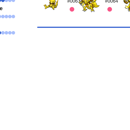
#0063
#0064
se