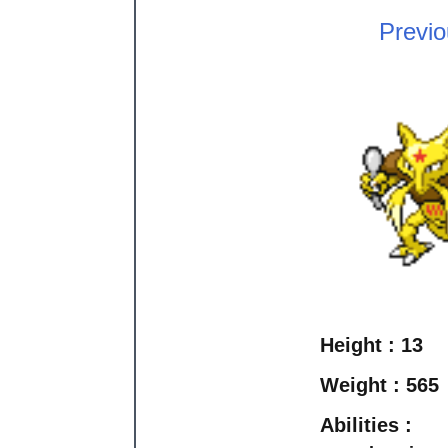
Previ
Height :
13
Weight :
565
Abilities :