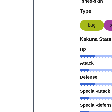
shed-skin
Type
bug
p
Kakuna Stats
Hp
Attack
Defense
Special-attack
Special-defen