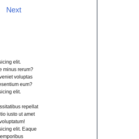
Next
cing elit.
ime minus rerum?
veniet voluptas
aesentium eum?
cing elit.
sitatibus repellat
io iusto ut amet
voluptatum!
icing elit. Eaque
 temporibus