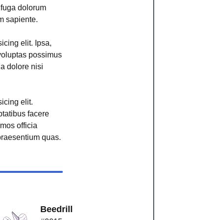
r fuga dolorum
m sapiente.
cing elit. Ipsa,
voluptas possimus
ga dolore nisi
cing elit.
ptatibus facere
imos officia
raesentium quas.
Beedrill