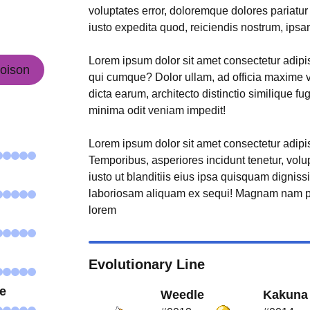
voluptates error, doloremque dolores pariatu
iusto expedita quod, reiciendis nostrum, ipsa
Lorem ipsum dolor sit amet consectetur adipisi
oison
qui cumque? Dolor ullam, ad officia maxime 
dicta earum, architecto distinctio similique fu
minima odit veniam impedit!
Lorem ipsum dolor sit amet consectetur adipisi
Temporibus, asperiores incidunt tenetur, volu
iusto ut blanditiis eius ipsa quisquam digniss
laboriosam aliquam ex sequi! Magnam nam p
lorem
Evolutionary Line
se
Weedle
Kakuna