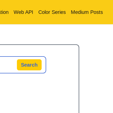
tion
Web API
Color Series
Medium Posts
Search