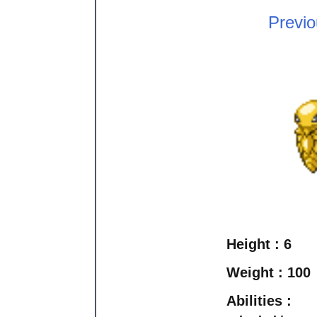
Previ
Height :
6
Weight :
100
Abilities :