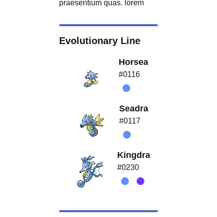
praesentium quas. lorem
Evolutionary Line
Horsea
#0116
Seadra
#0117
Kingdra
#0230