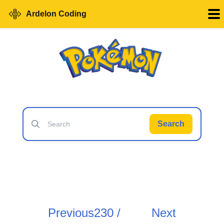
Ardelon Coding
Search
Previous
230 /
Next