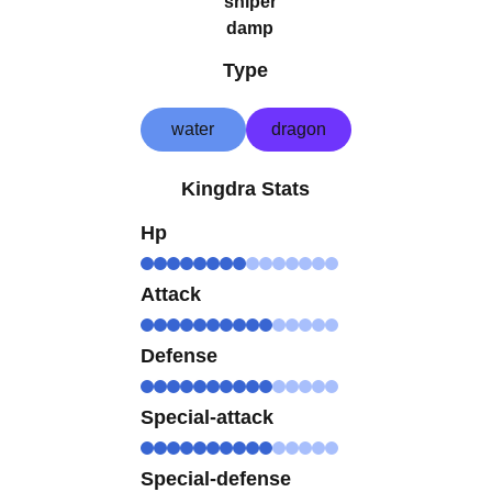
sniper
damp
Type
water
dragon
Kingdra Stats
Hp
Attack
Defense
Special-attack
Special-defense