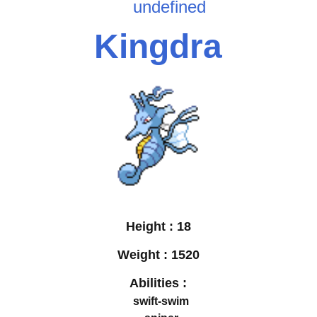
undefined
Kingdra
Height :
18
Weight :
1520
Abilities :
swift-swim