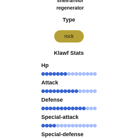
shell-armor
regenerator
Type
rock
Klawf Stats
Hp
Attack
Defense
Special-attack
Special-defense