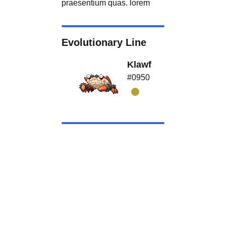
praesentium quas. lorem
Evolutionary Line
Klawf
#0950