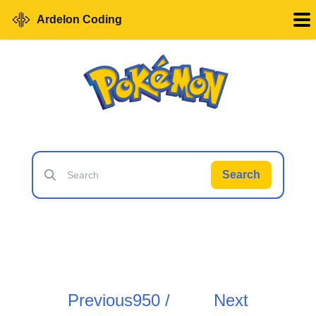
Ardelon Coding
Search
Previous
950 /
Next