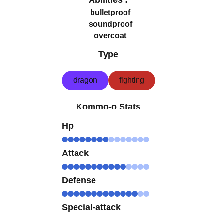
Abilities :
bulletproof
soundproof
overcoat
Type
dragon
fighting
Kommo-o Stats
Hp
Attack
Defense
Special-attack