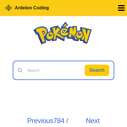
Ardelon Coding
Search
Previous
784 /
Next