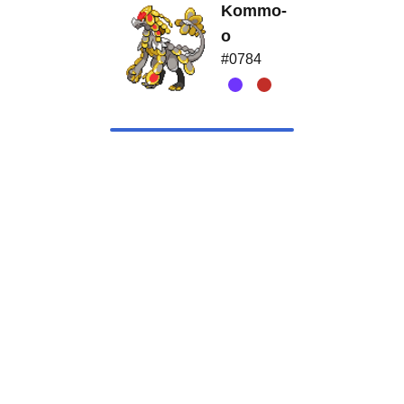
Kommo-
o
#0784