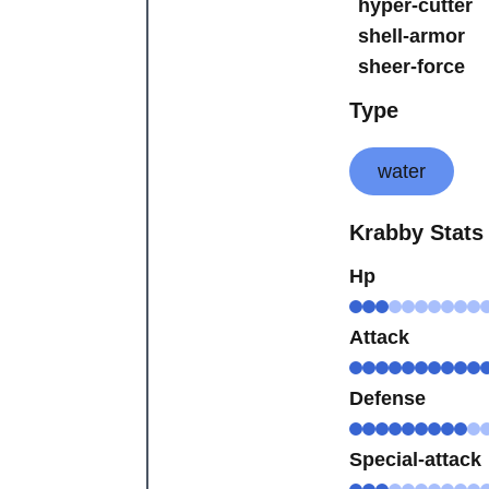
hyper-cutter
shell-armor
sheer-force
Type
water
Krabby Stats
Hp
Attack
Defense
Special-attack