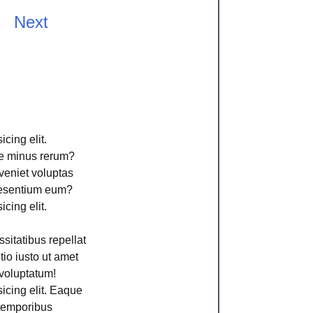
Next
cing elit.
ime minus rerum?
veniet voluptas
aesentium eum?
cing elit.
sitatibus repellat
io iusto ut amet
voluptatum!
icing elit. Eaque
 temporibus