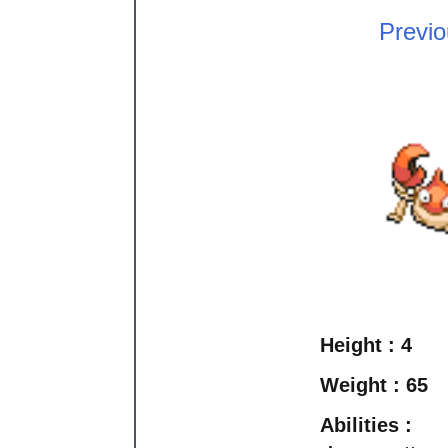
Previ
Height :
4
Weight :
65
Abilities :