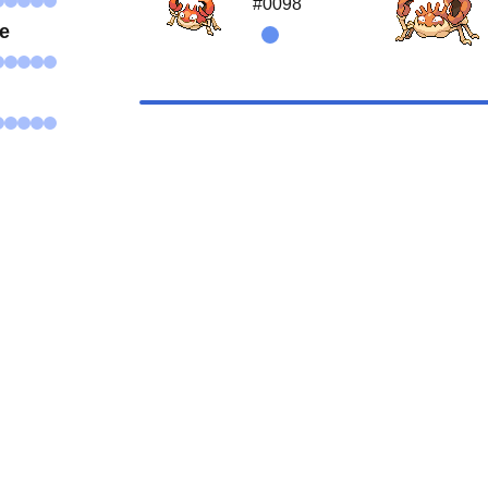
#0098
se