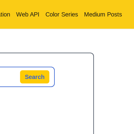
tion
Web API
Color Series
Medium Posts
Search