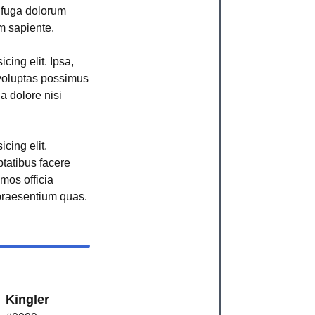
r fuga dolorum
m sapiente.
cing elit. Ipsa,
voluptas possimus
ga dolore nisi
cing elit.
ptatibus facere
imos officia
raesentium quas.
Kingler