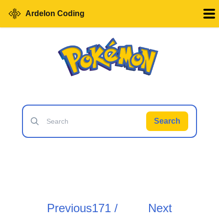
Ardelon Coding
Search
Previous
171 /
Next