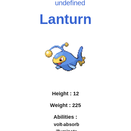
undefined
Lanturn
Height :
12
Weight :
225
Abilities :
volt-absorb