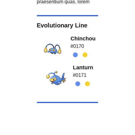
praesentium quas. lorem
Evolutionary Line
Chinchou
#0170
Lanturn
#0171