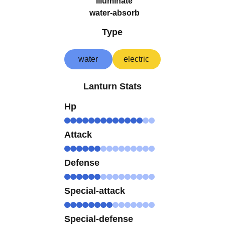
illuminate
water-absorb
Type
water
electric
Lanturn Stats
Hp
Attack
Defense
Special-attack
Special-defense