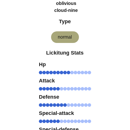
oblivious
cloud-nine
Type
normal
Lickitung Stats
Hp
Attack
Defense
Special-attack
Special-defense