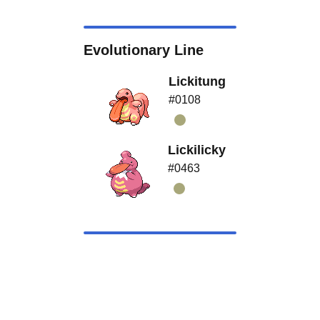
Evolutionary Line
Lickitung
#0108
Lickilicky
#0463