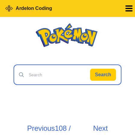
Ardelon Coding
Search
Previous
108 /
Next