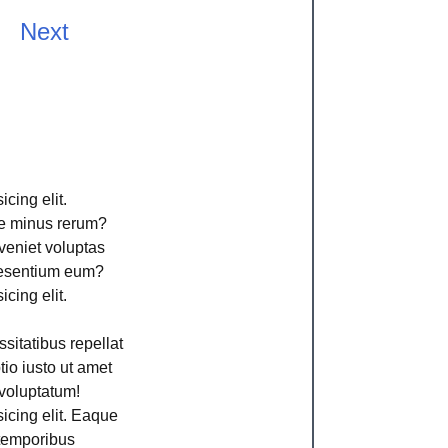
Next
cing elit.
ime minus rerum?
veniet voluptas
aesentium eum?
cing elit.
sitatibus repellat
io iusto ut amet
voluptatum!
icing elit. Eaque
 temporibus