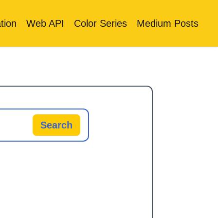
tion
Web API
Color Series
Medium Posts
Search