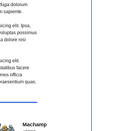
r fuga dolorum
m sapiente.
cing elit. Ipsa,
voluptas possimus
ga dolore nisi
cing elit.
ptatibus facere
imos officia
raesentium quas.
e
Machamp