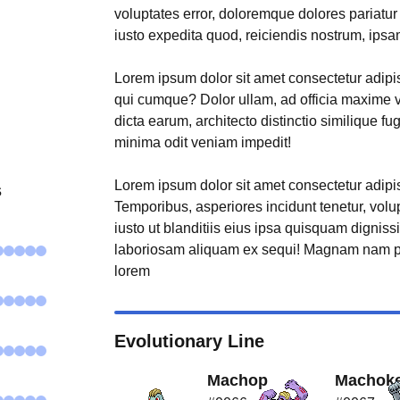
voluptates error, doloremque dolores pariatu
iusto expedita quod, reiciendis nostrum, ipsa
Lorem ipsum dolor sit amet consectetur adipisi
qui cumque? Dolor ullam, ad officia maxime 
dicta earum, architecto distinctio similique fu
minima odit veniam impedit!
Lorem ipsum dolor sit amet consectetur adipisi
s
Temporibus, asperiores incidunt tenetur, volu
iusto ut blanditiis eius ipsa quisquam digniss
laboriosam aliquam ex sequi! Magnam nam p
lorem
Evolutionary Line
Machop
Machok