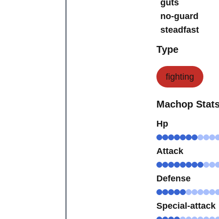
guts
no-guard
steadfast
Type
fighting
Machop Stat
Hp
Attack
Defense
Special-attack