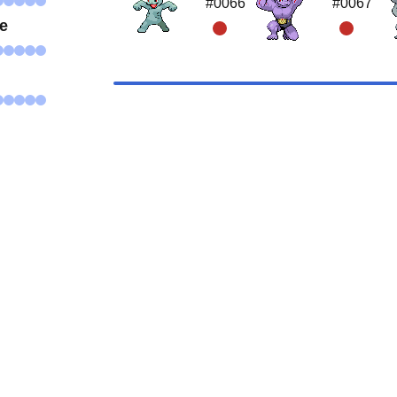
#0066
#0067
se