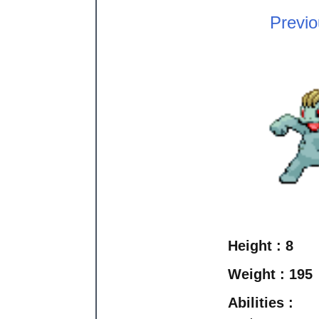
Previ
Height :
8
Weight :
195
Abilities :